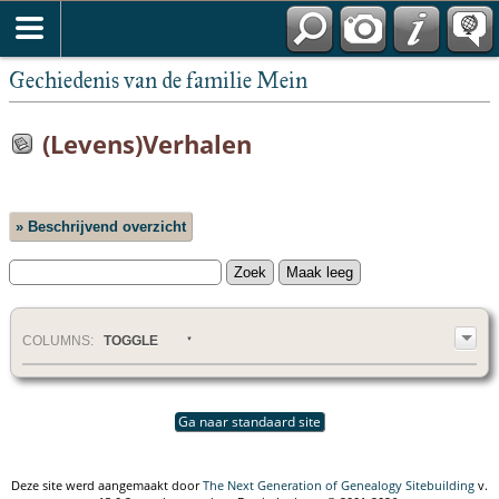
Nederlands
Gechiedenis van de familie Mein
(Levens)Verhalen
» Beschrijvend overzicht
COL
UMN
S:
TOGGLE
Ga naar standaard site
Deze site werd aangemaakt door
The Next Generation of Genealogy Sitebuilding
v.