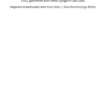
13.0.2, geschreven door Darrin Lythgoe © 2001-2026.
Gegevens onderhouden door
Koen Mein
. |
Data Beschermings Beleid
.