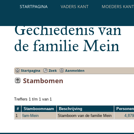
STARTPAGINA
VADERS KANT
MOEDERS KANT
Gechiedenis van
de familie Mein
Startpagina
Zoek
Aanmelden
Stambomen
Treffers 1 t/m 1 van 1
#
Stamboomnaam
Beschrijving
Persone
1
fam-Mein
Stamboom van de familie Mein
4,879