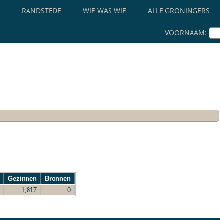
RANDSTEDE
WIE WAS WIE
ALLE GRONINGERS
VOORNAAM:
n
Gezinnen
Bronnen
1,817
0