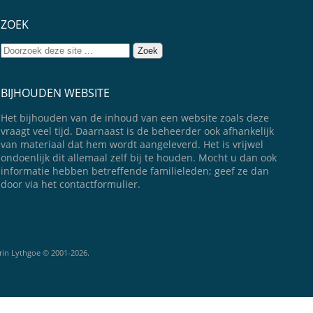
ZOEK
BIJHOUDEN WEBSITE
Het bijhouden van de inhoud van een website zoals deze
vraagt veel tijd. Daarnaast is de beheerder ook afhankelijk
van materiaal dat hem wordt aangeleverd. Het is vrijwel
ondoenlijk dit allemaal zelf bij te houden. Mocht u dan ook
informatie hebben betreffende familieleden; geef ze dan
door via het contactformulier.
rin Lythgoe © 2001-2026.