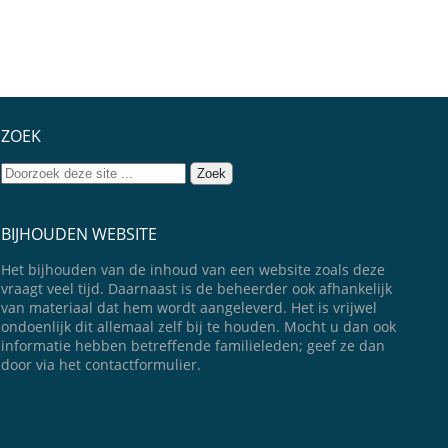
ZOEK
BIJHOUDEN WEBSITE
Het bijhouden van de inhoud van een website zoals deze
vraagt veel tijd. Daarnaast is de beheerder ook afhankelijk
van materiaal dat hem wordt aangeleverd. Het is vrijwel
ondoenlijk dit allemaal zelf bij te houden. Mocht u dan ook
informatie hebben betreffende familieleden; geef ze dan
door via het contactformulier.