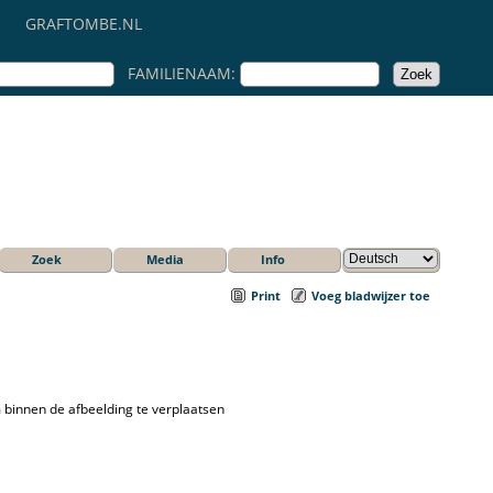
GRAFTOMBE.NL
FAMILIENAAM:
Zoek
Media
Info
Print
Voeg bladwijzer toe