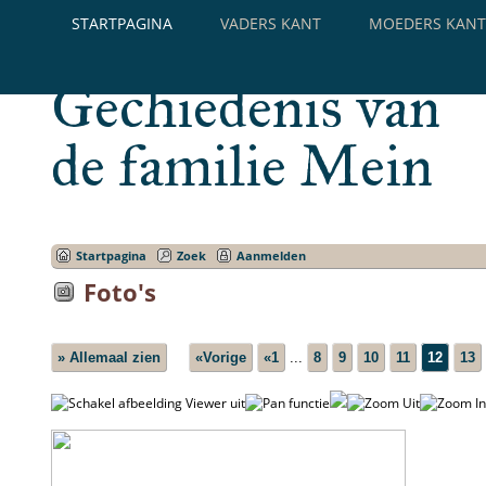
STARTPAGINA
VADERS KANT
MOEDERS KANT
Gechiedenis van
de familie Mein
Startpagina
Zoek
Aanmelden
Foto's
» Allemaal zien
«Vorige
«1
...
8
9
10
11
12
13