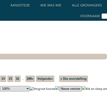
RANDSTEDE
WIE WAS WIE
ALLE GRONINGERS
VOORNAAM:
14
15
16
...
288»
Volgende»
» Dia voorstelling