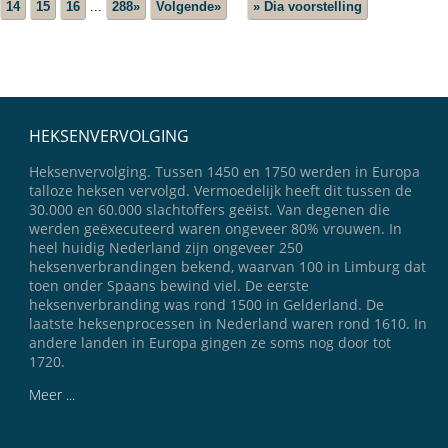
14
15
16
...
288»
Volgende»
» Dia voorstelling
HEKSENVERVOLGING
Heksenvervolging. Tussen 1450 en 1750 werden in Europa
talloze heksen vervolgd. Vermoedelijk heeft dit tussen de
30.000 en 60.000 slachtoffers geëist. Van degenen die
werden geëxecuteerd waren ongeveer 80% vrouwen. In
heel huidig Nederland zijn ongeveer 250
heksenverbrandingen bekend, waarvan 100 in Limburg dat
toen onder Spaans bewind viel. De eerste
heksenverbranding was rond 1500 in Gelderland. De
laatste heksenprocessen in Nederland waren rond 1610. In
andere landen in Europa gingen ze soms nog door tot
1720.
Meer ...