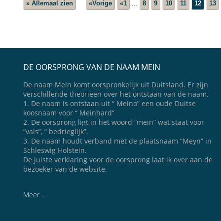
» Allemaal zien
«Vorige
«1
...
8
9
10
11
12
13
DE OORSPRONG VAN DE NAAM MEIN
De naam Mein komt oorspronkelijk uit Duitsland. Er zijn
verschillende theorieën over het ontstaan van de naam.
1. De naam is ontstaan uit “ Meino” een oude Duitse
koosnaam voor “ Meinhard”
2. De oorsprong ligt in het woord “mein” wat staat voor
“vals”, “ bedrieglijk”.
3. De naam houdt verband met de plaatsnaam “Meyn” in
Schleswig Holstein.
De juiste verklaring voor de oorsprong laat ik over aan de
bezoeker van de website.
Meer ...