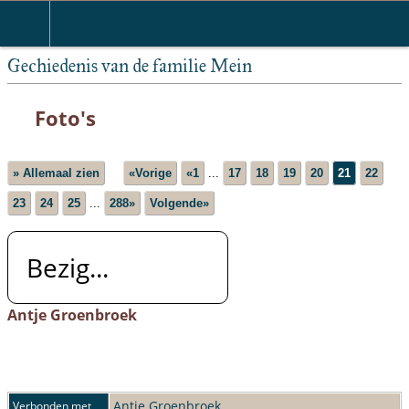
Nederlands
Gechiedenis van de familie Mein
Foto's
» Allemaal zien
«Vorige
«1
...
17
18
19
20
21
22
23
24
25
...
288»
Volgende»
Bezig...
Antje Groenbroek
Antje Groenbroek
Verbonden met