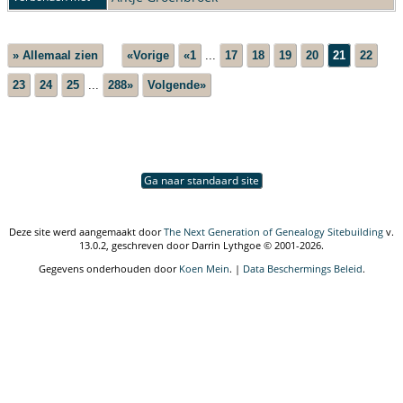
» Allemaal zien
«Vorige
«1
...
17
18
19
20
21
22
23
24
25
...
288»
Volgende»
Ga naar standaard site
Deze site werd aangemaakt door
The Next Generation of Genealogy Sitebuilding
v.
13.0.2, geschreven door Darrin Lythgoe © 2001-2026.
Gegevens onderhouden door
Koen Mein
. |
Data Beschermings Beleid
.